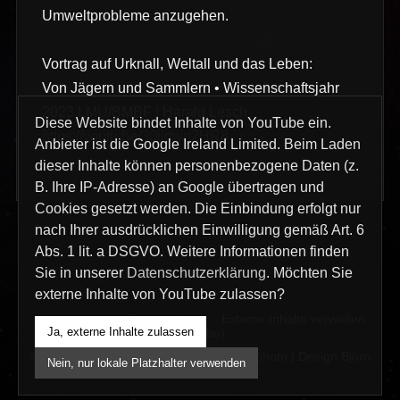
Umweltprobleme anzugehen.
Vortrag auf Urknall, Weltall und das Leben:
Von Jägern und Sammlern • Wissenschaftsjahr
2023 LMU/BMBF | Harald Lesch
Diese Website bindet Inhalte von YouTube ein.
https://youtu.be/30ilmvn2HR8
Anbieter ist die Google Ireland Limited. Beim Laden
dieser Inhalte können personenbezogene Daten (z.
B. Ihre IP-Adresse) an Google übertragen und
Cookies gesetzt werden. Die Einbindung erfolgt nur
nach Ihrer ausdrücklichen Einwilligung gemäß Art. 6
Abs. 1 lit. a DSGVO. Weitere Informationen finden
Sie in unserer
Datenschutzerklärung
. Möchten Sie
externe Inhalte von YouTube zulassen?
Impressum
Datenschutz
Externe Inhalte verwalten
Ja, externe Inhalte zulassen
(YouTube)
© 2026 interklicks KG | interklicks film & photo | Design Björn
Nein, nur lokale Platzhalter verwenden
Pucks