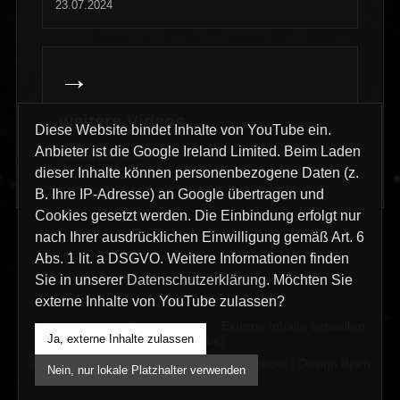
23.07.2024
→
weitere Videos
Diese Website bindet Inhalte von YouTube ein.
Anbieter ist die Google Ireland Limited. Beim Laden
Kraftwerk Erde
dieser Inhalte können personenbezogene Daten (z.
B. Ihre IP-Adresse) an Google übertragen und
Cookies gesetzt werden. Die Einbindung erfolgt nur
nach Ihrer ausdrücklichen Einwilligung gemäß Art. 6
Abs. 1 lit. a DSGVO. Weitere Informationen finden
Sie in unserer
Datenschutzerklärung
. Möchten Sie
externe Inhalte von YouTube zulassen?
Impressum
Datenschutz
Externe Inhalte verwalten
Ja, externe Inhalte zulassen
(YouTube)
© 2026 interklicks KG | interklicks film & photo | Design Björn
Nein, nur lokale Platzhalter verwenden
Pucks