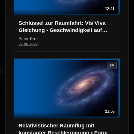
12:41
Schlüssel zur Raumfahrt: Vis Viva
Gleichung • Geschwindigkeit auf
elliptischen Bahnen
Peter Kroll
26.06.2026
26
23:56
Relativistischer Raumflug mit
konstanter Beschleunigung • Formeln