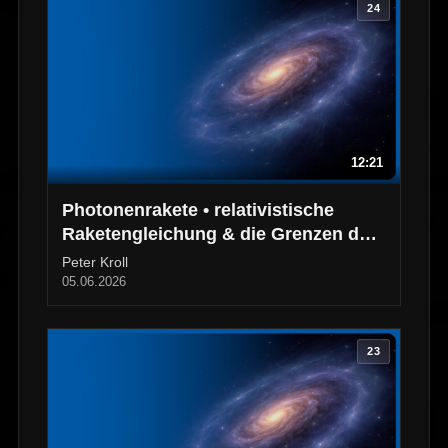
24
12:21
Photonenrakete • relativistische
Raketengleichung & die Grenzen des
Antriebs
Peter Kroll
05.06.2026
23