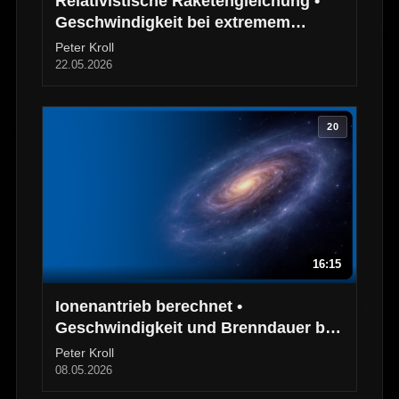
Relativistische Raketengleichung •
Geschwindigkeit bei extremem
Treibstoffausstoß
Peter Kroll
22.05.2026
20
16:15
Ionenantrieb berechnet •
Geschwindigkeit und Brenndauer bei
einer Raumsonde
Peter Kroll
08.05.2026