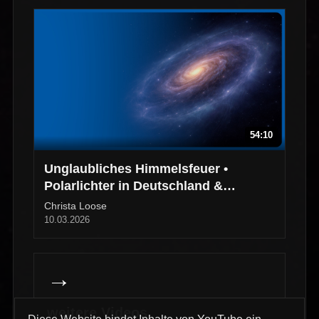
54:10
Unglaubliches Himmelsfeuer •
Polarlichter in Deutschland &
Norwegen
Christa Loose
10.03.2026
→
weitere Videos