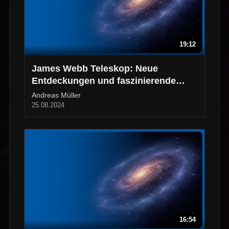
19:12
James Webb Teleskop: Neue
Entdeckungen und faszinierende
Bilder
Andreas Müller
25.08.2024
16:54