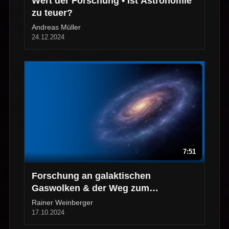
Wert der Forschung • Ist Astronomie
zu teuer?
Andreas Müller
24.12.2024
7:51
Forschung an galaktischen
Gaswolken & der Weg zum
Astrophysiker
Rainer Weinberger
17.10.2024