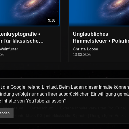
9:38
enkryptografie •
Unglaubliches
r für klassische
Himmelsfeuer • Polarli
hlüsselung
in Deutschland & Nor
Weinfurter
Christa Loose
026
10.03.2026
st die Google Ireland Limited. Beim Laden dieser Inhalte könne
dung erfolgt nur nach Ihrer ausdrücklichen Einwilligung gemäß 
e Inhalte von YouTube zulassen?
Impressum
Datenschutz
Externe Inhalte verwalten (YouTube)
wenden
© 2026 interklicks KG | interklicks film & photo | Design Björn Pucks