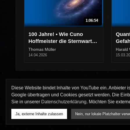
1:06:54
100 Jahre! • Wie Cuno
Quant
Hoffmeister die Sternwarte
Gefah
Sonneberg erschuf
Versc
Thomas Müller
Harald 
14.04.2026
15.03.2
Diese Website bindet Inhalte von YouTube ein. Anbieter i
Google übertragen und Cookies gesetzt werden. Die Einbin
Sie in unserer
Datenschutzerklärung
. Möchten Sie extern
Ja, externe Inhalte zulassen
Nein, nur lokale Platzhalter ver