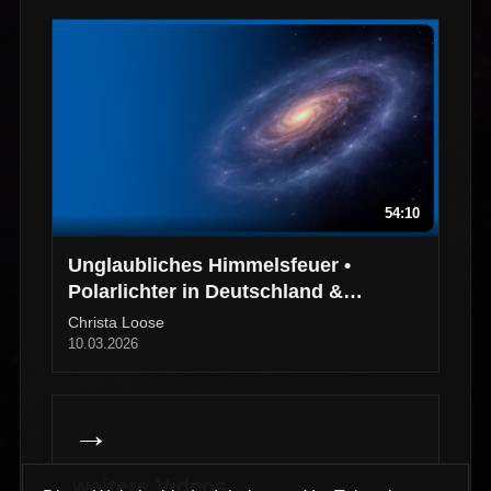
54:10
Unglaubliches Himmelsfeuer •
Polarlichter in Deutschland &
Norwegen
Christa Loose
10.03.2026
→
weitere Videos