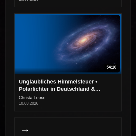
54:10
Unglaubliches Himmelsfeuer •
Polarlichter in Deutschland &
Norwegen
Christa Loose
10.03.2026
→