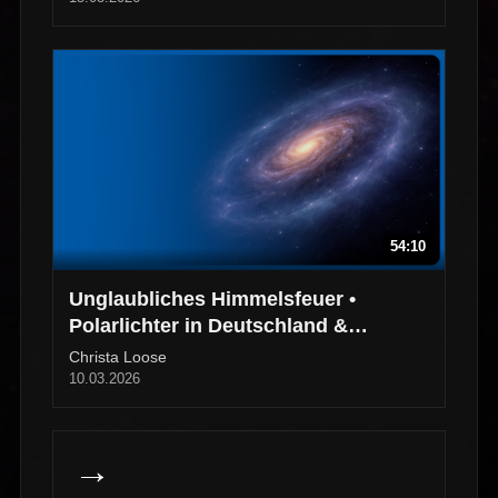
54:10
Unglaubliches Himmelsfeuer •
Polarlichter in Deutschland &
Norwegen
Christa Loose
10.03.2026
→