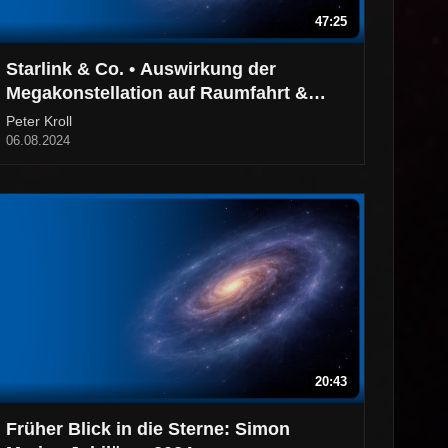
47:25
Starlink & Co. • Auswirkung der
Megakonstellation auf Raumfahrt &
Astronomie
Peter Kroll
06.08.2024
20:43
Früher Blick in die Sterne: Simon