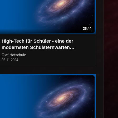
26:44
High-Tech für Schüler • eine der
modernsten Schulsternwarten
Deutschlands
Olaf Hofschulz
05.11.2024