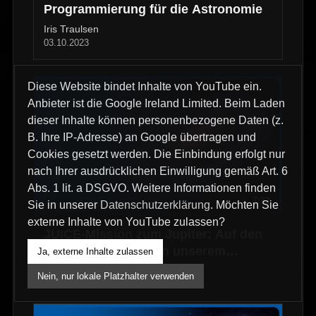
Programmierung für die Astronomie
Iris Traulsen
03.10.2023
Diese Website bindet Inhalte von YouTube ein.
Anbieter ist die Google Ireland Limited. Beim Laden
dieser Inhalte können personenbezogene Daten (z.
B. Ihre IP-Adresse) an Google übertragen und
Cookies gesetzt werden. Die Einbindung erfolgt nur
nach Ihrer ausdrücklichen Einwilligung gemäß Art. 6
Abs. 1 lit. a DSGVO. Weitere Informationen finden
7:32
Sie in unserer
Datenschutzerklärung
. Möchten Sie
externe Inhalte von YouTube zulassen?
JUICE-Mission zum Jupiter: Auf den
Spuren von Leben in unserem
Ja, externe Inhalte zulassen
Sonnensystem
09.04.2023
Nein, nur lokale Platzhalter verwenden